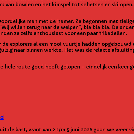
: van bowlen en het kimspel tot schetsen en skilopen.
woordelijke man met de hamer. Ze begonnen met zielig
 “Wij willen terug naar de welpen”, bla bla bla. De and
enden ze zelfs enthousiast voor een paar frikadellen.
ar de explorers al een mooi vuurtje hadden opgebouwd 
lzig naar binnen werkte. Het was de relaxte afsluiting v
n de hele route goed heeft gelopen – eindelijk een keer
nd
e kast, want van 2 t/m 5 juni 2026 gaan we weer vier