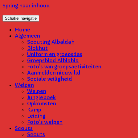
Spring naar inhoud
Schakel navigatie
Home
Algemeen
Scouting Albaldah
Blokhut
Uniform en groepsdas
Groepsblad Alblabla
Foto’s van groepsactiviteiten
Aanmelden nieuw lid
Sociale veiligheid
Welpen
Welpen
Jungleboek
Opkomsten
Kamp
Leiding
Foto’s welpen
Scouts
Scouts