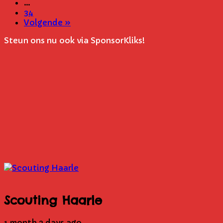
…
34
Volgende »
Steun ons nu ook via SponsorKliks!
Scouting Haarle
1 month 3 days ago